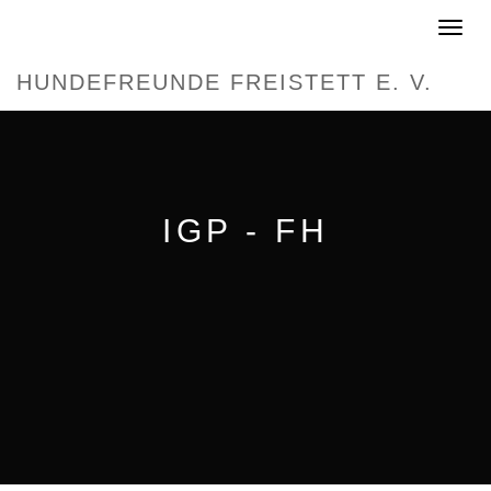
Toggle
navigat
HUNDEFREUNDE FREISTETT E. V.
IGP - FH